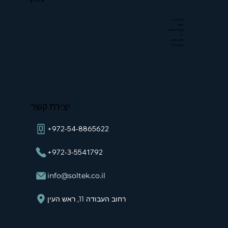
מחלבה
בשר
קמח ושמן
יין
מזון ומזון
מעבדות
יצירת קשר
+972-54-8865622
+972-3-5541792
info@soltek.co.il
רחוב העבודה 11, ראש העין