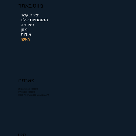
ניווט באתר
יצירת קשר
המומחיות שלנו
פארמה
מזון
אודות
ראשי
פארמה
Dissolution Testers
Physical Testers
R&D All-Purpose Equipment
מזון