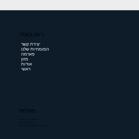
ניווט באתר
יצירת קשר
המומחיות שלנו
פארמה
מזון
אודות
ראשי
פארמה
Dissolution Testers
Physical Testers
R&D All-Purpose Equipment