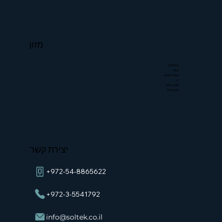
מזון
מחלבה
בשר
קמח ושמן
יין
מזון ומזון
מעבדות
יצירת קשר
+972-54-8865622
+972-3-5541792
info@soltek.co.il