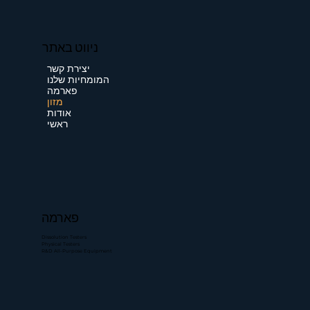
ניווט באתר
יצירת קשר
המומחיות שלנו
פארמה
מזון
אודות
ראשי
פארמה
Dissolution Testers
Physical Testers
R&D All-Purpose Equipment