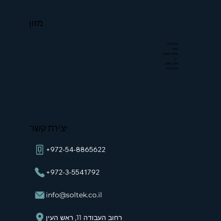
מזון
מחלבה
בשר
קמח ושמן
יין
מזון ומזון
מעבדות
יצירת קשר
+972-54-8865622
+972-3-5541792
info@soltek.co.il
רחוב העבודה 11, ראש העין