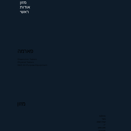
מזון
אודות
ראשי
פארמה
Dissolution Testers
Physical Testers
R&D All-Purpose Equipment
מזון
מחלבה
בשר
קמח ושמן
יין
מזון ומזון
מעבדות